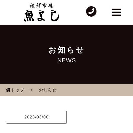
t
o
g
g
l
e
n
a
v
お知らせ
i
g
NEWS
a
t
i
o
n
トップ
>
お知らせ
2023/03/06